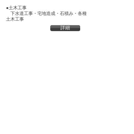
●土木工事
​ 下水道工事・宅地造成・石積み・各種
土木工事
詳細
☎︎お問い合わせ
まずは無料でご相談ください
お問い合わせ電話番号
0574-77-1694
岐阜県加茂郡白川町黒川2330-6
TEL:
0574-77-1694
FAX: 0574-77-2178
メールアドレス
taku-fujisetu＠angel.ocn.ne.jp
若き元気のある従業員募集中！
●